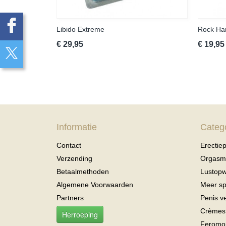
Libido Extreme
Rock Ha
€ 29,95
€ 19,95
Informatie
Categ
Contact
Erectiep
Verzending
Orgasme
Betaalmethoden
Lustop
Algemene Voorwaarden
Meer s
Partners
Penis v
Crèmes
Herroeping
Feromo