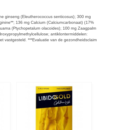
che ginseng (Eleutherococcus senticosus); 300 mg
-Arginine**; 136 mg Calcium (Calciumcarbonaat) (17%
a puama (Ptychopetalum olacoides); 100 mg Zaagpalm
droxypropylmethylcellulose; antiklontermiddelen:
iet vastgesteld. ***Evaluatie van de gezondheidsclaim