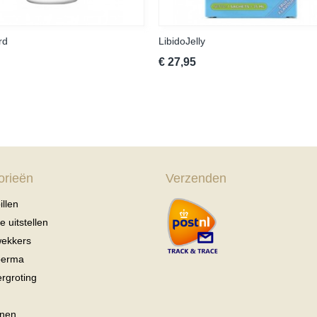
rd
LibidoJelly
€ 27,95
orieën
Verzenden
illen
 uitstellen
wekkers
perma
ergroting
nen