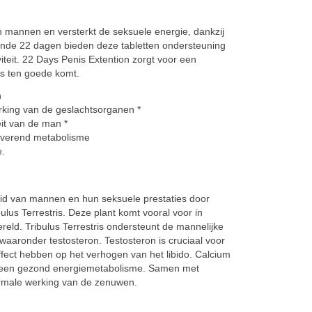
 mannen en versterkt de seksuele energie, dankzij
rende 22 dagen bieden deze tabletten ondersteuning
eit. 22 Days Penis Extention zorgt voor een
es ten goede komt.
en
erking van de geslachtsorganen *
teit van de man *
leverend metabolisme
e.
id van mannen en hun seksuele prestaties door
bulus Terrestris. Deze plant komt vooral voor in
eld. Tribulus Terrestris ondersteunt de mannelijke
waaronder testosteron. Testosteron is cruciaal voor
ffect hebben op het verhogen van het libido. Calcium
en een gezond energiemetabolisme. Samen met
normale werking van de zenuwen.