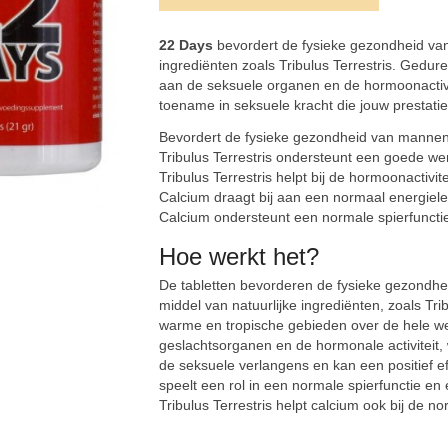
22 Days
bevordert de fysieke gezondheid van
ingrediënten zoals Tribulus Terrestris. Gedu
aan de seksuele organen en de hormoonactivit
toename in seksuele kracht die jouw prestati
Bevordert de fysieke gezondheid van mann
Tribulus Terrestris ondersteunt een goede w
Tribulus Terrestris helpt bij de hormoonactivi
Calcium draagt bij aan een normaal energie
Calcium ondersteunt een normale spierfuncti
Hoe werkt het?
De tabletten bevorderen de fysieke gezondhe
middel van natuurlijke ingrediënten, zoals Tri
warme en tropische gebieden over de hele wer
geslachtsorganen en de hormonale activiteit, 
de seksuele verlangens en kan een positief e
speelt een rol in een normale spierfunctie 
Tribulus Terrestris helpt calcium ook bij de 