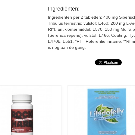
Ingrediënten:
Ingrediënten per 2 tabletten: 400 mg Siberis
Tribulus terrestris; vulstof: E460; 200 mg L
RI*); antiklontermiddel: E570; 150 mg Muir
(Serenoa repens); vulstof: E466; Coating: Hy
E470b, E551. *RI = Referentie inname. **RI n
is nog aan de gang.