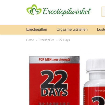
Erectiepillen
Orgasme uitstellen
Lust
Home
›
Erectiepillen
›
22 Days