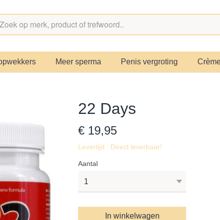
opwekkers
Meer sperma
Penis vergroting
Crèm
22 Days
€ 19,95
Levertijd : Direct leverbaar!
Aantal
In winkelwagen